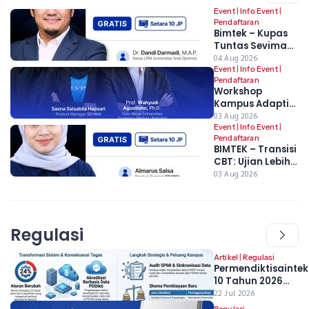
Event
|
Info Event
|
Pendaftaran
Bimtek – Kupas
Tuntas Sevima
Platform: Untuk
04 Aug 2026
Mengawal Awal
Event
|
Info Event
|
Pendaftaran
Tahun Akademik,
Workshop
Stabilitas
Kampus Adaptif
Semester Ganjil,
2026 –
03 Aug 2026
dan Kesiapan
Transformasi
Event
|
Info Event
|
PDDikti
Pendaftaran
Digital dan
BIMTEK – Transisi
Strategi
CBT: Ujian Lebih
Implementasi
Andal dan
03 Aug 2026
Regulasi Terbaru
Terpantau
Pendidikan
Tinggi
Regulasi
Artikel
|
Regulasi
Permendiktisaintek
10 Tahun 2026
Resmi Berlaku, Apa
22 Jul 2026
Perubahan yang
Regulasi