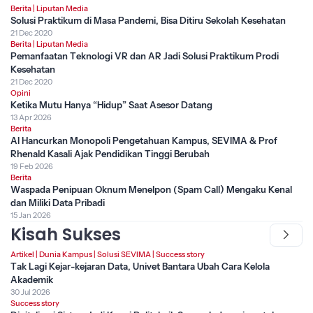
Berita
|
Liputan Media
Solusi Praktikum di Masa Pandemi, Bisa Ditiru Sekolah Kesehatan
21 Dec 2020
Berita
|
Liputan Media
Pemanfaatan Teknologi VR dan AR Jadi Solusi Praktikum Prodi
Kesehatan
21 Dec 2020
Opini
Ketika Mutu Hanya “Hidup” Saat Asesor Datang
13 Apr 2026
Berita
AI Hancurkan Monopoli Pengetahuan Kampus, SEVIMA & Prof
Rhenald Kasali Ajak Pendidikan Tinggi Berubah
19 Feb 2026
Berita
Waspada Penipuan Oknum Menelpon (Spam Call) Mengaku Kenal
dan Miliki Data Pribadi
15 Jan 2026
Kisah Sukses
Artikel
|
Dunia Kampus
|
Solusi SEVIMA
|
Success story
Tak Lagi Kejar-kejaran Data, Univet Bantara Ubah Cara Kelola
Akademik
30 Jul 2026
Success story