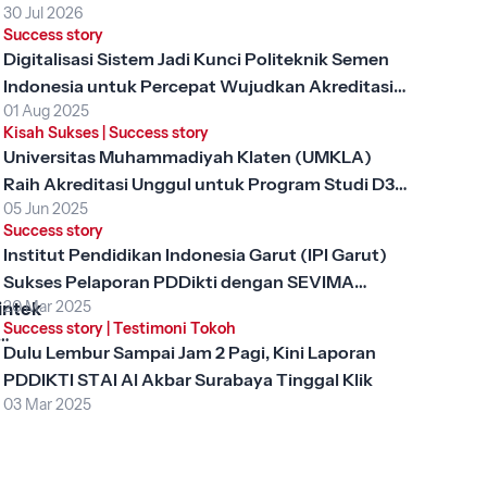
30 Jul 2026
Success story
Digitalisasi Sistem Jadi Kunci Politeknik Semen
Indonesia untuk Percepat Wujudkan Akreditasi
01 Aug 2025
Unggul
Kisah Sukses
|
Success story
Universitas Muhammadiyah Klaten (UMKLA)
Raih Akreditasi Unggul untuk Program Studi D3
05 Jun 2025
Keperawatan dengan SEVIMA Platform
Success story
Institut Pendidikan Indonesia Garut (IPI Garut)
Sukses Pelaporan PDDikti dengan SEVIMA
20 Mar 2025
intek
Platform
Success story
|
Testimoni Tokoh
Dulu Lembur Sampai Jam 2 Pagi, Kini Laporan
, Apa
PDDIKTI STAI Al Akbar Surabaya Tinggal Klik
ng
03 Mar 2025
gi
?