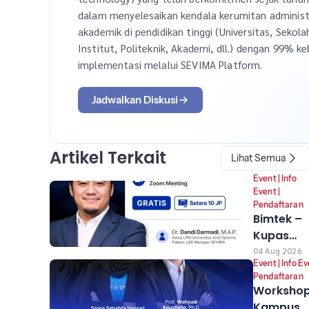
dalam menyelesaikan kendala kerumitan administ
akademik di pendidikan tinggi (Universitas, Sekola
Institut, Politeknik, Akademi, dll.) dengan 99% ke
implementasi melalui SEVIMA Platform.
Jadwalkan Diskusi
Artikel Terkait
Lihat Semua
Event
|
Info
Event
|
Pendaftaran
Bimtek –
Kupas
Tuntas
04 Aug 2026
Event
|
Info E
Sevima
Pendaftaran
Platform:
Worksho
Untuk
Kampus