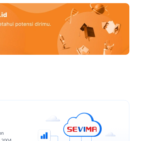
on
n 2004