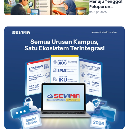
Disiapkan
Menuju Tenggat
Kampus Anda
Pelaporan
PDDIKTI Semester
06 Apr 2026
2025/2026 Ganjil,
Ini Strategi
Persiapannya