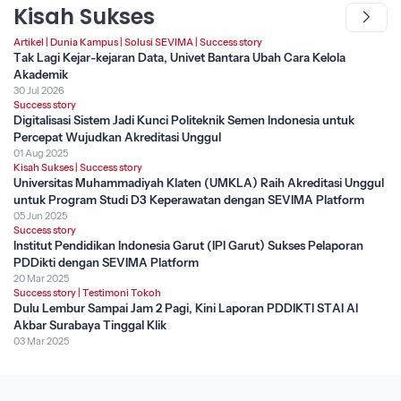
Kisah Sukses
Artikel
|
Dunia Kampus
|
Solusi SEVIMA
|
Success story
Tak Lagi Kejar-kejaran Data, Univet Bantara Ubah Cara Kelola
Akademik
30 Jul 2026
Success story
Digitalisasi Sistem Jadi Kunci Politeknik Semen Indonesia untuk
Percepat Wujudkan Akreditasi Unggul
01 Aug 2025
Kisah Sukses
|
Success story
Universitas Muhammadiyah Klaten (UMKLA) Raih Akreditasi Unggul
untuk Program Studi D3 Keperawatan dengan SEVIMA Platform
05 Jun 2025
Success story
Institut Pendidikan Indonesia Garut (IPI Garut) Sukses Pelaporan
PDDikti dengan SEVIMA Platform
20 Mar 2025
Success story
|
Testimoni Tokoh
Dulu Lembur Sampai Jam 2 Pagi, Kini Laporan PDDIKTI STAI Al
Akbar Surabaya Tinggal Klik
03 Mar 2025