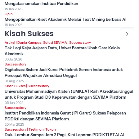
Mengatasnamakan Institusi Pendidikan
15 Jan 2026
Opini
Mengoptimalkan Riset Akademik Melalui Text Mining Berbasis AI
15 Jan 2026
Kisah Sukses
Artikel
|
Dunia Kampus
|
Solusi SEVIMA
|
Success story
Tak Lagi Kejar-kejaran Data, Univet Bantara Ubah Cara Kelola
Akademik
30 Jul 2026
Success story
Digitalisasi Sistem Jadi Kunci Politeknik Semen Indonesia untuk
Percepat Wujudkan Akreditasi Unggul
01 Aug 2025
Kisah Sukses
|
Success story
Universitas Muhammadiyah Klaten (UMKLA) Raih Akreditasi Unggul
untuk Program Studi D3 Keperawatan dengan SEVIMA Platform
05 Jun 2025
Success story
Institut Pendidikan Indonesia Garut (IPI Garut) Sukses Pelaporan
PDDikti dengan SEVIMA Platform
20 Mar 2025
Success story
|
Testimoni Tokoh
Dulu Lembur Sampai Jam 2 Pagi, Kini Laporan PDDIKTI STAI Al