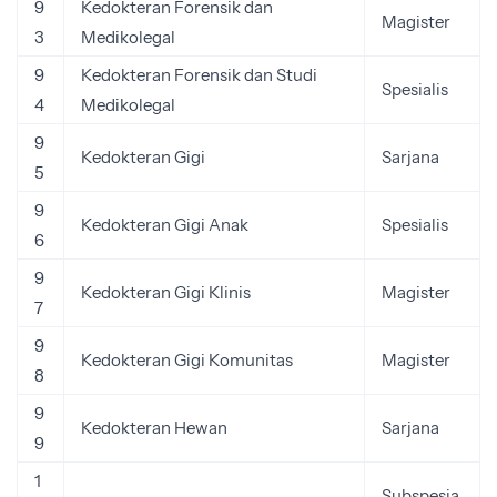
9
Kedokteran Forensik dan
Magister
3
Medikolegal
9
Kedokteran Forensik dan Studi
Spesialis
4
Medikolegal
9
Kedokteran Gigi
Sarjana
5
9
Kedokteran Gigi Anak
Spesialis
6
9
Kedokteran Gigi Klinis
Magister
7
9
Kedokteran Gigi Komunitas
Magister
8
9
Kedokteran Hewan
Sarjana
9
1
Subspesia