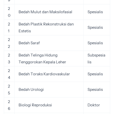
2
Bedah Mulut dan Maksilofasial
Spesialis
0
2
Bedah Plastik Rekonstruksi dan
Spesialis
1
Estetis
2
Bedah Saraf
Spesialis
2
2
Bedah Telinga Hidung
Subspesia
3
Tenggorokan Kepala Leher
lis
2
Bedah Toraks Kardiovaskular
Spesialis
4
2
Bedah Urologi
Spesialis
5
2
Biologi Reproduksi
Doktor
6