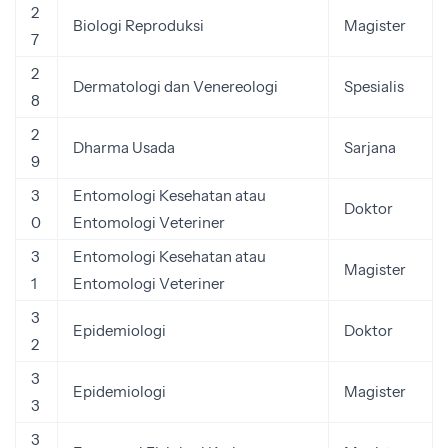
2
Biologi Reproduksi
Magister
7
2
Dermatologi dan Venereologi
Spesialis
8
2
Dharma Usada
Sarjana
9
3
Entomologi Kesehatan atau
Doktor
0
Entomologi Veteriner
3
Entomologi Kesehatan atau
Magister
1
Entomologi Veteriner
3
Epidemiologi
Doktor
2
3
Epidemiologi
Magister
3
3