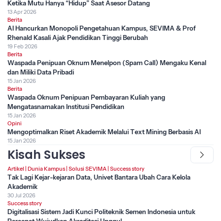
Ketika Mutu Hanya “Hidup” Saat Asesor Datang
13 Apr 2026
Berita
AI Hancurkan Monopoli Pengetahuan Kampus, SEVIMA & Prof
Rhenald Kasali Ajak Pendidikan Tinggi Berubah
19 Feb 2026
Berita
Waspada Penipuan Oknum Menelpon (Spam Call) Mengaku Kenal
dan Miliki Data Pribadi
15 Jan 2026
Berita
Waspada Oknum Penipuan Pembayaran Kuliah yang
Mengatasnamakan Institusi Pendidikan
15 Jan 2026
Opini
Mengoptimalkan Riset Akademik Melalui Text Mining Berbasis AI
15 Jan 2026
Kisah Sukses
Artikel
|
Dunia Kampus
|
Solusi SEVIMA
|
Success story
Tak Lagi Kejar-kejaran Data, Univet Bantara Ubah Cara Kelola
Akademik
30 Jul 2026
Success story
Digitalisasi Sistem Jadi Kunci Politeknik Semen Indonesia untuk