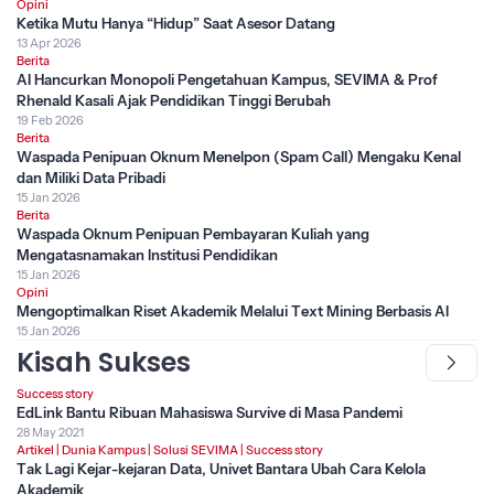
Opini
Ketika Mutu Hanya “Hidup” Saat Asesor Datang
13 Apr 2026
Berita
AI Hancurkan Monopoli Pengetahuan Kampus, SEVIMA & Prof
Rhenald Kasali Ajak Pendidikan Tinggi Berubah
19 Feb 2026
Berita
Waspada Penipuan Oknum Menelpon (Spam Call) Mengaku Kenal
dan Miliki Data Pribadi
15 Jan 2026
Berita
Waspada Oknum Penipuan Pembayaran Kuliah yang
Mengatasnamakan Institusi Pendidikan
15 Jan 2026
Opini
Mengoptimalkan Riset Akademik Melalui Text Mining Berbasis AI
15 Jan 2026
Kisah Sukses
Success story
EdLink Bantu Ribuan Mahasiswa Survive di Masa Pandemi
28 May 2021
Artikel
|
Dunia Kampus
|
Solusi SEVIMA
|
Success story
Tak Lagi Kejar-kejaran Data, Univet Bantara Ubah Cara Kelola
Akademik