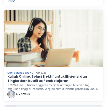
dalam proses pembelajaran. Ketika kampusnya mulai menerapkan
transformasi digital dan mengadopsi sistem perkuliahan hybrid, Ibu Dewi
merasa antusias sekaligus khawatir. Bagaimana ia bisa memastikan bahwa
metode […]
• 27 Feb 2025
Dunia Mahasiswa
Kuliah Online, Solusi Efektif untuk Efisiensi dan
Tingkatkan Kualitas Pembelajaran
SEVIMA.COM – Efisiensi anggaran menjadi tantangan tersendiri bagi
perguruan tinggi di Indonesia, yang menuntut institusi pendidikan untuk
mencari solusi alternatif dalam menjaga kualitas pembelajaran. Salah
Liza SEVIMA
satu langkah yang dapat diambil adalah dengan menerapkan sistem
kuliah daring atau online. Dikutip dari berita Kompas.com, kuliah daring
telah diterapkan secara luas selama pandemi Covid-19. Ketua Majelis Senat