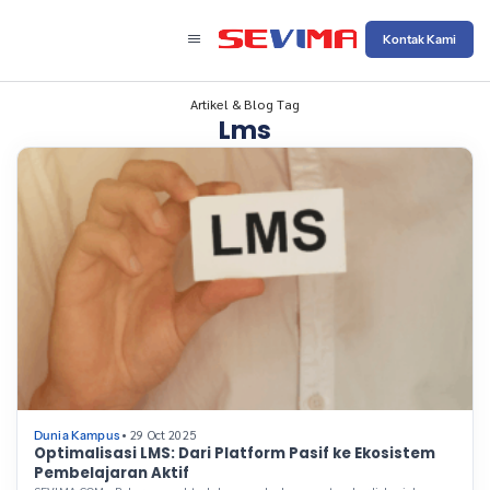
Kontak Kami
Artikel & Blog Tag
Lms
• 29 Oct 2025
Dunia Kampus
Optimalisasi LMS: Dari Platform Pasif ke Ekosistem
Pembelajaran Aktif