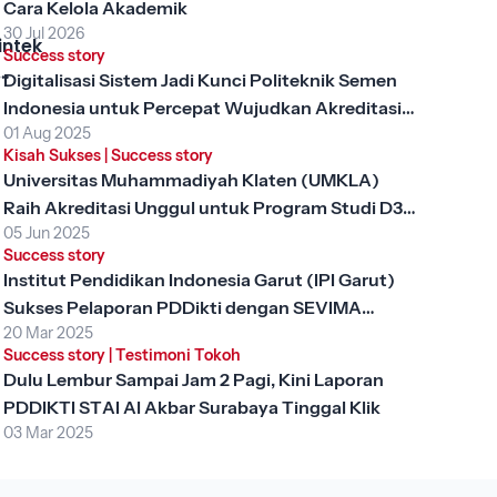
Cara Kelola Akademik
30 Jul 2026
intek
Success story
Digitalisasi Sistem Jadi Kunci Politeknik Semen
, Apa
Indonesia untuk Percepat Wujudkan Akreditasi
ng
01 Aug 2025
Unggul
gi
Kisah Sukses
|
Success story
?
Universitas Muhammadiyah Klaten (UMKLA)
Raih Akreditasi Unggul untuk Program Studi D3
05 Jun 2025
Keperawatan dengan SEVIMA Platform
Success story
Institut Pendidikan Indonesia Garut (IPI Garut)
Sukses Pelaporan PDDikti dengan SEVIMA
20 Mar 2025
Platform
Success story
|
Testimoni Tokoh
Dulu Lembur Sampai Jam 2 Pagi, Kini Laporan
PDDIKTI STAI Al Akbar Surabaya Tinggal Klik
03 Mar 2025