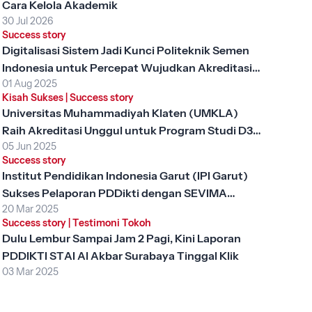
Cara Kelola Akademik
30 Jul 2026
Success story
Digitalisasi Sistem Jadi Kunci Politeknik Semen
Indonesia untuk Percepat Wujudkan Akreditasi
01 Aug 2025
Unggul
Kisah Sukses
|
Success story
Universitas Muhammadiyah Klaten (UMKLA)
Raih Akreditasi Unggul untuk Program Studi D3
05 Jun 2025
Keperawatan dengan SEVIMA Platform
Success story
Institut Pendidikan Indonesia Garut (IPI Garut)
Sukses Pelaporan PDDikti dengan SEVIMA
20 Mar 2025
Platform
Success story
|
Testimoni Tokoh
Dulu Lembur Sampai Jam 2 Pagi, Kini Laporan
PDDIKTI STAI Al Akbar Surabaya Tinggal Klik
03 Mar 2025