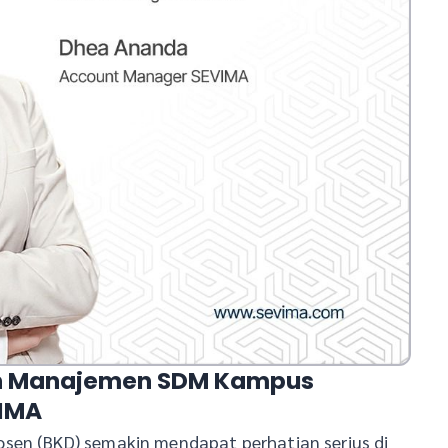
an Manajemen SDM Kampus
VIMA
sen (BKD) semakin mendapat perhatian serius di