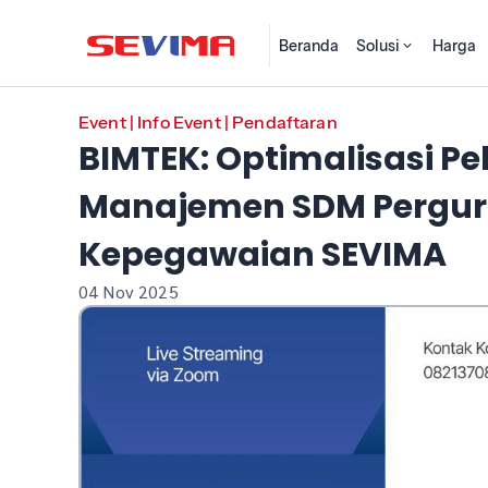
Beranda
Solusi
Harga
Event
|
Info Event
|
Pendaftaran
BIMTEK: Optimalisasi P
Manajemen SDM Perguru
Kepegawaian SEVIMA
04 Nov 2025