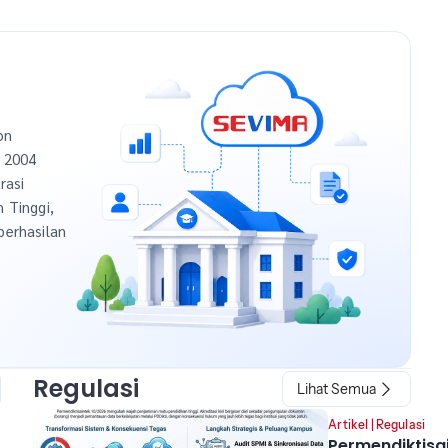
on
n 2004
rasi
h Tinggi,
berhasilan
Regulasi
Lihat Semua
Artikel
|
Regulasi
Permendiktisa