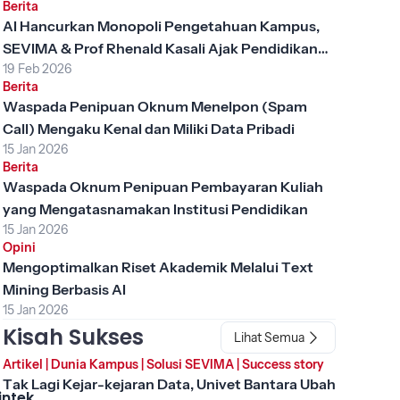
Berita
AI Hancurkan Monopoli Pengetahuan Kampus,
SEVIMA & Prof Rhenald Kasali Ajak Pendidikan
19 Feb 2026
Tinggi Berubah
Berita
Waspada Penipuan Oknum Menelpon (Spam
Call) Mengaku Kenal dan Miliki Data Pribadi
15 Jan 2026
Berita
Waspada Oknum Penipuan Pembayaran Kuliah
yang Mengatasnamakan Institusi Pendidikan
15 Jan 2026
Opini
Mengoptimalkan Riset Akademik Melalui Text
Mining Berbasis AI
15 Jan 2026
Kisah Sukses
Lihat Semua
Artikel
|
Dunia Kampus
|
Solusi SEVIMA
|
Success story
Tak Lagi Kejar-kejaran Data, Univet Bantara Ubah
intek