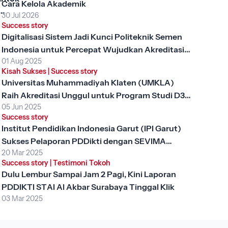
Cara Kelola Akademik
30 Jul 2026
, Apa
Success story
ng
Digitalisasi Sistem Jadi Kunci Politeknik Semen
gi
Indonesia untuk Percepat Wujudkan Akreditasi
?
01 Aug 2025
Unggul
Kisah Sukses
|
Success story
Universitas Muhammadiyah Klaten (UMKLA)
Raih Akreditasi Unggul untuk Program Studi D3
05 Jun 2025
Keperawatan dengan SEVIMA Platform
Success story
Institut Pendidikan Indonesia Garut (IPI Garut)
Sukses Pelaporan PDDikti dengan SEVIMA
20 Mar 2025
Platform
Success story
|
Testimoni Tokoh
Dulu Lembur Sampai Jam 2 Pagi, Kini Laporan
PDDIKTI STAI Al Akbar Surabaya Tinggal Klik
03 Mar 2025