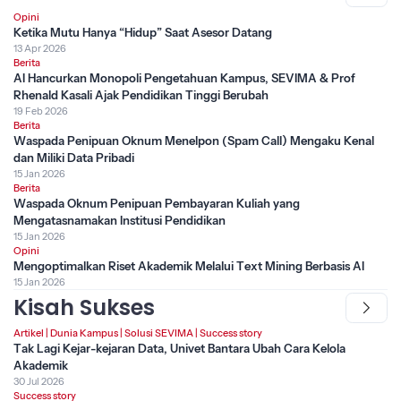
Opini
Ketika Mutu Hanya “Hidup” Saat Asesor Datang
13 Apr 2026
Berita
AI Hancurkan Monopoli Pengetahuan Kampus, SEVIMA & Prof
Rhenald Kasali Ajak Pendidikan Tinggi Berubah
19 Feb 2026
Berita
Waspada Penipuan Oknum Menelpon (Spam Call) Mengaku Kenal
dan Miliki Data Pribadi
15 Jan 2026
Berita
Waspada Oknum Penipuan Pembayaran Kuliah yang
Mengatasnamakan Institusi Pendidikan
15 Jan 2026
Opini
Mengoptimalkan Riset Akademik Melalui Text Mining Berbasis AI
15 Jan 2026
Kisah Sukses
Artikel
|
Dunia Kampus
|
Solusi SEVIMA
|
Success story
Tak Lagi Kejar-kejaran Data, Univet Bantara Ubah Cara Kelola
Akademik
30 Jul 2026
Success story