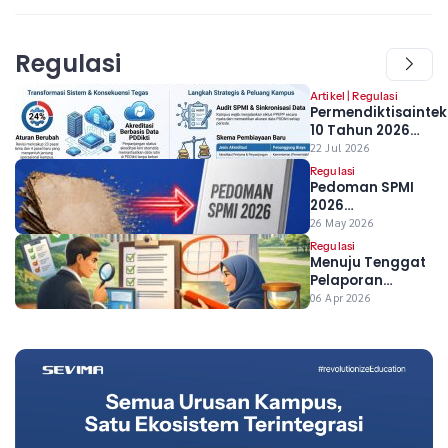
Pendidikan
Tinggi
Regulasi
Artikel
|
Regulasi
Permendiktisaintek
10 Tahun 2026
Resmi Berlaku, Apa
22 Jul 2026
Perubahan yang
Regulasi
Berdampak bagi
Pedoman SPMI
Kampus Anda?
2026
Diluncurkan, Ini
26 May 2026
yang Harus
Regulasi
Disiapkan
Menuju Tenggat
Kampus Anda
Pelaporan
PDDIKTI Semester
06 Apr 2026
2025/2026 Ganjil,
Ini Strategi
Persiapannya