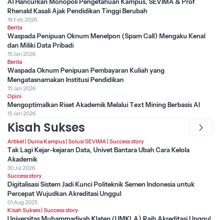
AI Hancurkan Monopoli Pengetahuan Kampus, SEVIMA & Prof
Rhenald Kasali Ajak Pendidikan Tinggi Berubah
19 Feb 2026
Berita
Waspada Penipuan Oknum Menelpon (Spam Call) Mengaku Kenal
dan Miliki Data Pribadi
15 Jan 2026
Berita
Waspada Oknum Penipuan Pembayaran Kuliah yang
Mengatasnamakan Institusi Pendidikan
15 Jan 2026
Opini
Mengoptimalkan Riset Akademik Melalui Text Mining Berbasis AI
15 Jan 2026
Kisah Sukses
Artikel
|
Dunia Kampus
|
Solusi SEVIMA
|
Success story
Tak Lagi Kejar-kejaran Data, Univet Bantara Ubah Cara Kelola
Akademik
30 Jul 2026
Success story
Digitalisasi Sistem Jadi Kunci Politeknik Semen Indonesia untuk
Percepat Wujudkan Akreditasi Unggul
01 Aug 2025
Kisah Sukses
|
Success story
Universitas Muhammadiyah Klaten (UMKLA) Raih Akreditasi Unggul