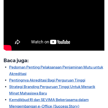
Baca juga:
Pedoman Penting Pelaksanaan Penjaminan Mutu untuk
Akreditasi
Pentingnya Akreditasi Bagi Perguruan Tinggi
Strategi Branding Perguruan Tinggi Untuk Menarik
Minat Mahasiswa Baru
Kemdikbud RI dan SEVIMA Bekerjasama dalam
Mengembangan e-Office (Success Story)