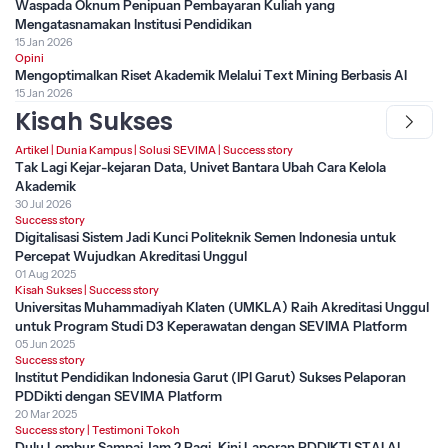
Waspada Oknum Penipuan Pembayaran Kuliah yang
Mengatasnamakan Institusi Pendidikan
15 Jan 2026
Opini
Mengoptimalkan Riset Akademik Melalui Text Mining Berbasis AI
15 Jan 2026
Kisah Sukses
Artikel
|
Dunia Kampus
|
Solusi SEVIMA
|
Success story
Tak Lagi Kejar-kejaran Data, Univet Bantara Ubah Cara Kelola
Akademik
30 Jul 2026
Success story
Digitalisasi Sistem Jadi Kunci Politeknik Semen Indonesia untuk
Percepat Wujudkan Akreditasi Unggul
01 Aug 2025
Kisah Sukses
|
Success story
Universitas Muhammadiyah Klaten (UMKLA) Raih Akreditasi Unggul
untuk Program Studi D3 Keperawatan dengan SEVIMA Platform
05 Jun 2025
Success story
Institut Pendidikan Indonesia Garut (IPI Garut) Sukses Pelaporan
PDDikti dengan SEVIMA Platform
20 Mar 2025
Success story
|
Testimoni Tokoh
Dulu Lembur Sampai Jam 2 Pagi, Kini Laporan PDDIKTI STAI Al