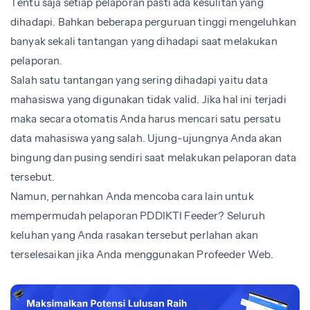
Tentu saja setiap pelaporan pasti ada kesulitan yang
dihadapi. Bahkan beberapa perguruan tinggi mengeluhkan
banyak sekali tantangan yang dihadapi saat melakukan
pelaporan.
Salah satu tantangan yang sering dihadapi yaitu data
mahasiswa yang digunakan tidak valid. Jika hal ini terjadi
maka secara otomatis Anda harus mencari satu persatu
data mahasiswa yang salah. Ujung-ujungnya Anda akan
bingung dan pusing sendiri saat melakukan pelaporan data
tersebut.
Namun, pernahkan Anda mencoba cara lain untuk
mempermudah pelaporan PDDIKTI Feeder? Seluruh
keluhan yang Anda rasakan tersebut perlahan akan
terselesaikan jika Anda menggunakan Profeeder Web.