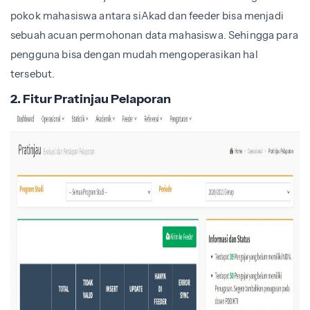
pokok mahasiswa antara siAkad dan feeder bisa menjadi
sebuah acuan permohonan data mahasiswa. Sehingga para
pengguna bisa dengan mudah mengoperasikan hal
tersebut.
2. Fitur Pratinjau Pelaporan