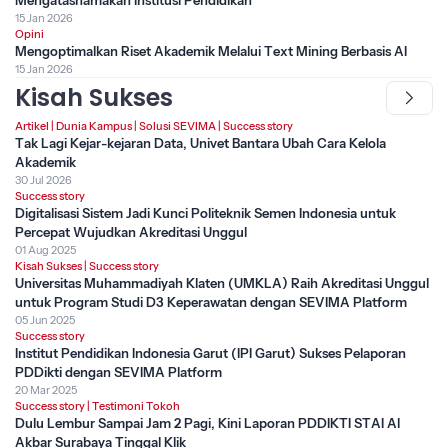
15 Jan 2026
Opini
Mengoptimalkan Riset Akademik Melalui Text Mining Berbasis AI
15 Jan 2026
Kisah Sukses
Artikel
|
Dunia Kampus
|
Solusi SEVIMA
|
Success story
Tak Lagi Kejar-kejaran Data, Univet Bantara Ubah Cara Kelola
Akademik
30 Jul 2026
Success story
Digitalisasi Sistem Jadi Kunci Politeknik Semen Indonesia untuk
Percepat Wujudkan Akreditasi Unggul
01 Aug 2025
Kisah Sukses
|
Success story
Universitas Muhammadiyah Klaten (UMKLA) Raih Akreditasi Unggul
untuk Program Studi D3 Keperawatan dengan SEVIMA Platform
05 Jun 2025
Success story
Institut Pendidikan Indonesia Garut (IPI Garut) Sukses Pelaporan
PDDikti dengan SEVIMA Platform
20 Mar 2025
Success story
|
Testimoni Tokoh
Dulu Lembur Sampai Jam 2 Pagi, Kini Laporan PDDIKTI STAI Al
Akbar Surabaya Tinggal Klik