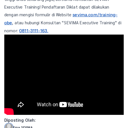
Executive Training! Pendaftaran Diklat dapat dilakukan
dengan mengisi formulir di Website
sevima.com/training-
, atau hubungi Konsultan “SEVIMA Executive Training” di
obe
nomor:
0811-3111-163.
Diposting Oleh:
Erna SEVIMA