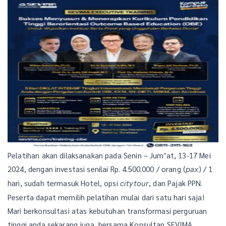
Pelatihan akan dilaksanakan pada Senin – Jum’at, 13-17 Mei
2024, dengan investasi senilai Rp. 4.500.000 / orang (
) / 1
pax
hari, sudah termasuk Hotel, opsi
, dan Pajak PPN.
citytour
Peserta dapat memilih pelatihan mulai dari satu hari saja!
Mari berkonsultasi atas kebutuhan transformasi perguruan
tinggi anda sekarang juga, bersama Konsultan SEVIMA