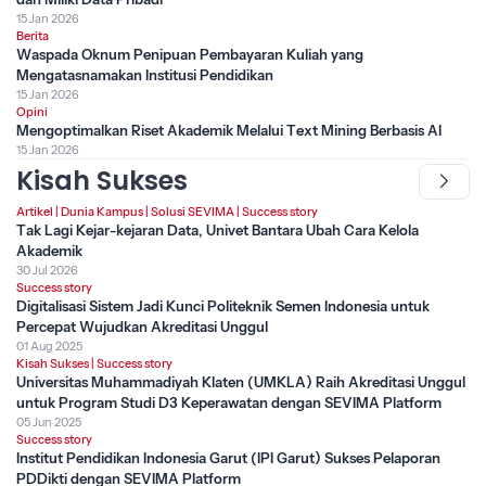
15 Jan 2026
Berita
Waspada Oknum Penipuan Pembayaran Kuliah yang
Mengatasnamakan Institusi Pendidikan
15 Jan 2026
Opini
Mengoptimalkan Riset Akademik Melalui Text Mining Berbasis AI
15 Jan 2026
Kisah Sukses
Artikel
|
Dunia Kampus
|
Solusi SEVIMA
|
Success story
Tak Lagi Kejar-kejaran Data, Univet Bantara Ubah Cara Kelola
Akademik
30 Jul 2026
Success story
Digitalisasi Sistem Jadi Kunci Politeknik Semen Indonesia untuk
Percepat Wujudkan Akreditasi Unggul
01 Aug 2025
Kisah Sukses
|
Success story
Universitas Muhammadiyah Klaten (UMKLA) Raih Akreditasi Unggul
untuk Program Studi D3 Keperawatan dengan SEVIMA Platform
05 Jun 2025
Success story
Institut Pendidikan Indonesia Garut (IPI Garut) Sukses Pelaporan
PDDikti dengan SEVIMA Platform