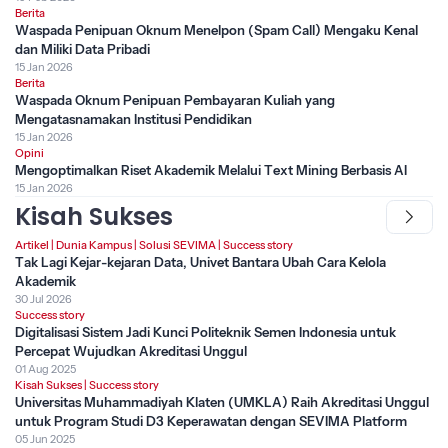
Berita
Waspada Penipuan Oknum Menelpon (Spam Call) Mengaku Kenal
dan Miliki Data Pribadi
15 Jan 2026
Berita
Waspada Oknum Penipuan Pembayaran Kuliah yang
Mengatasnamakan Institusi Pendidikan
15 Jan 2026
Opini
Mengoptimalkan Riset Akademik Melalui Text Mining Berbasis AI
15 Jan 2026
Kisah Sukses
Artikel
|
Dunia Kampus
|
Solusi SEVIMA
|
Success story
Tak Lagi Kejar-kejaran Data, Univet Bantara Ubah Cara Kelola
Akademik
30 Jul 2026
Success story
Digitalisasi Sistem Jadi Kunci Politeknik Semen Indonesia untuk
Percepat Wujudkan Akreditasi Unggul
01 Aug 2025
Kisah Sukses
|
Success story
Universitas Muhammadiyah Klaten (UMKLA) Raih Akreditasi Unggul
untuk Program Studi D3 Keperawatan dengan SEVIMA Platform
05 Jun 2025