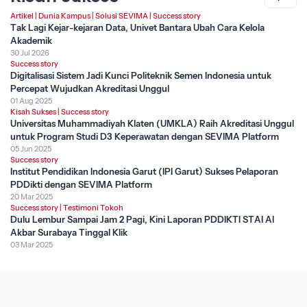
Artikel
|
Dunia Kampus
|
Solusi SEVIMA
|
Success story
Tak Lagi Kejar-kejaran Data, Univet Bantara Ubah Cara Kelola
Akademik
30 Jul 2026
Success story
Digitalisasi Sistem Jadi Kunci Politeknik Semen Indonesia untuk
Percepat Wujudkan Akreditasi Unggul
01 Aug 2025
Kisah Sukses
|
Success story
Universitas Muhammadiyah Klaten (UMKLA) Raih Akreditasi Unggul
untuk Program Studi D3 Keperawatan dengan SEVIMA Platform
05 Jun 2025
Success story
Institut Pendidikan Indonesia Garut (IPI Garut) Sukses Pelaporan
PDDikti dengan SEVIMA Platform
20 Mar 2025
Success story
|
Testimoni Tokoh
Dulu Lembur Sampai Jam 2 Pagi, Kini Laporan PDDIKTI STAI Al
Akbar Surabaya Tinggal Klik
03 Mar 2025