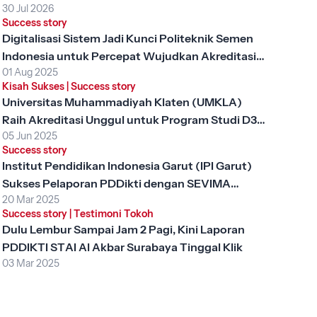
30 Jul 2026
Success story
Digitalisasi Sistem Jadi Kunci Politeknik Semen
Indonesia untuk Percepat Wujudkan Akreditasi
01 Aug 2025
Unggul
Kisah Sukses
|
Success story
Universitas Muhammadiyah Klaten (UMKLA)
Raih Akreditasi Unggul untuk Program Studi D3
05 Jun 2025
Keperawatan dengan SEVIMA Platform
Success story
Institut Pendidikan Indonesia Garut (IPI Garut)
Sukses Pelaporan PDDikti dengan SEVIMA
20 Mar 2025
Platform
Success story
|
Testimoni Tokoh
Dulu Lembur Sampai Jam 2 Pagi, Kini Laporan
PDDIKTI STAI Al Akbar Surabaya Tinggal Klik
03 Mar 2025