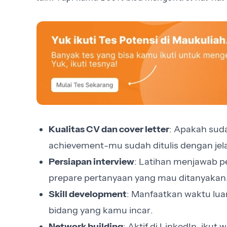
Kualitas CV dan cover letter
: Apakah sud
achievement-mu sudah ditulis dengan jel
Persiapan interview
: Latihan menjawab p
prepare pertanyaan yang mau ditanyakan
Skill development
: Manfaatkan waktu luan
bidang yang kamu incar.
Network building
: Aktif di LinkedIn, iku