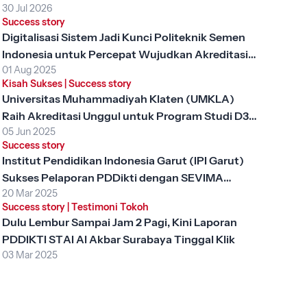
30 Jul 2026
Success story
Digitalisasi Sistem Jadi Kunci Politeknik Semen
Indonesia untuk Percepat Wujudkan Akreditasi
01 Aug 2025
Unggul
Kisah Sukses
|
Success story
Universitas Muhammadiyah Klaten (UMKLA)
Raih Akreditasi Unggul untuk Program Studi D3
05 Jun 2025
Keperawatan dengan SEVIMA Platform
Success story
Institut Pendidikan Indonesia Garut (IPI Garut)
Sukses Pelaporan PDDikti dengan SEVIMA
20 Mar 2025
Platform
Success story
|
Testimoni Tokoh
Dulu Lembur Sampai Jam 2 Pagi, Kini Laporan
PDDIKTI STAI Al Akbar Surabaya Tinggal Klik
03 Mar 2025