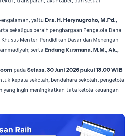
ektif, transparan, akuntabel, dan sesuai
pengalaman, yaitu
,
Drs. H. Herynugroho, M.Pd.
ta sekaligus peraih penghargaan Pengelola Dana
f Khusus Menteri Pendidikan Dasar dan Menengah
hammadiyah; serta
Endang Kusmana, M.M., Ak.,
pada
Zoom
Selasa, 30 Juni 2026 pukul 13.00 WIB
 untuk kepala sekolah, bendahara sekolah, pengelola
an yang ingin meningkatkan tata kelola keuangan