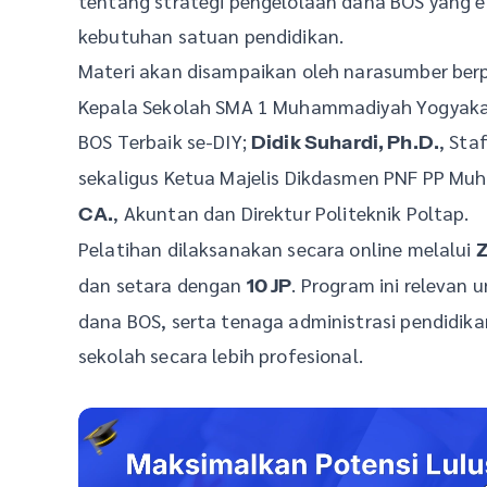
tentang strategi pengelolaan dana BOS yang ef
kebutuhan satuan pendidikan.
Materi akan disampaikan oleh narasumber ber
Kepala Sekolah SMA 1 Muhammadiyah Yogyakar
BOS Terbaik se-DIY;
, Sta
Didik Suhardi, Ph.D.
sekaligus Ketua Majelis Dikdasmen PNF PP Mu
, Akuntan dan Direktur Politeknik Poltap.
CA.
Pelatihan dilaksanakan secara online melalui
dan setara dengan
. Program ini relevan
10 JP
dana BOS, serta tenaga administrasi pendidik
sekolah secara lebih profesional.