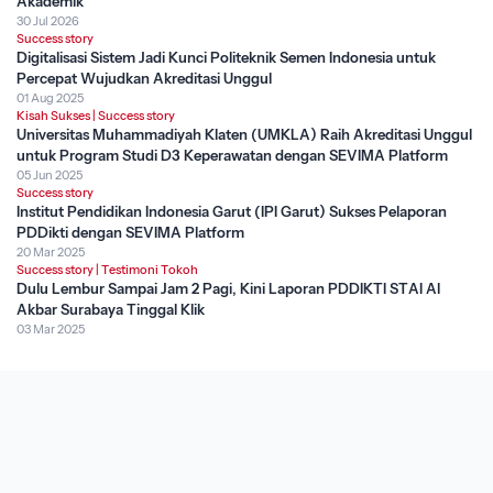
Akademik
30 Jul 2026
Success story
Digitalisasi Sistem Jadi Kunci Politeknik Semen Indonesia untuk
Percepat Wujudkan Akreditasi Unggul
01 Aug 2025
Kisah Sukses
|
Success story
Universitas Muhammadiyah Klaten (UMKLA) Raih Akreditasi Unggul
untuk Program Studi D3 Keperawatan dengan SEVIMA Platform
05 Jun 2025
Success story
Institut Pendidikan Indonesia Garut (IPI Garut) Sukses Pelaporan
PDDikti dengan SEVIMA Platform
20 Mar 2025
Success story
|
Testimoni Tokoh
Dulu Lembur Sampai Jam 2 Pagi, Kini Laporan PDDIKTI STAI Al
Akbar Surabaya Tinggal Klik
03 Mar 2025