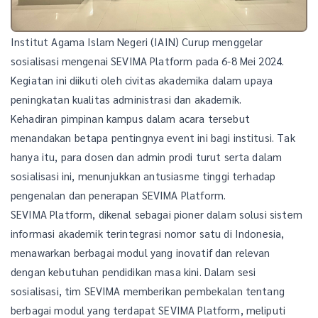
Institut Agama Islam Negeri (IAIN) Curup menggelar
sosialisasi mengenai SEVIMA Platform pada 6-8 Mei 2024.
Kegiatan ini diikuti oleh civitas akademika dalam upaya
peningkatan kualitas administrasi dan akademik.
Kehadiran pimpinan kampus dalam acara tersebut
menandakan betapa pentingnya event ini bagi institusi. Tak
hanya itu, para dosen dan admin prodi turut serta dalam
sosialisasi ini, menunjukkan antusiasme tinggi terhadap
pengenalan dan penerapan SEVIMA Platform.
SEVIMA Platform, dikenal sebagai pioner dalam solusi sistem
informasi akademik terintegrasi nomor satu di Indonesia,
menawarkan berbagai modul yang inovatif dan relevan
dengan kebutuhan pendidikan masa kini. Dalam sesi
sosialisasi, tim SEVIMA memberikan pembekalan tentang
berbagai modul yang terdapat SEVIMA Platform, meliputi