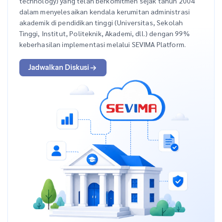
technology) yang telah berkomitmen sejak tahun 2004
dalam menyelesaikan kendala kerumitan administrasi
akademik di pendidikan tinggi (Universitas, Sekolah
Tinggi, Institut, Politeknik, Akademi, dll.) dengan 99%
keberhasilan implementasi melalui SEVIMA Platform.
Jadwalkan Diskusi