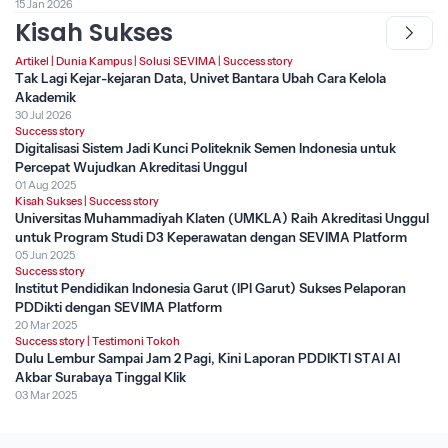
15 Jan 2026
Kisah Sukses
Artikel
|
Dunia Kampus
|
Solusi SEVIMA
|
Success story
Tak Lagi Kejar-kejaran Data, Univet Bantara Ubah Cara Kelola
Akademik
30 Jul 2026
Success story
Digitalisasi Sistem Jadi Kunci Politeknik Semen Indonesia untuk
Percepat Wujudkan Akreditasi Unggul
01 Aug 2025
Kisah Sukses
|
Success story
Universitas Muhammadiyah Klaten (UMKLA) Raih Akreditasi Unggul
untuk Program Studi D3 Keperawatan dengan SEVIMA Platform
05 Jun 2025
Success story
Institut Pendidikan Indonesia Garut (IPI Garut) Sukses Pelaporan
PDDikti dengan SEVIMA Platform
20 Mar 2025
Success story
|
Testimoni Tokoh
Dulu Lembur Sampai Jam 2 Pagi, Kini Laporan PDDIKTI STAI Al
Akbar Surabaya Tinggal Klik
03 Mar 2025