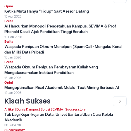
Opini
Ketika Mutu Hanya “Hidup” Saat Asesor Datang
13 Apr 2026
Berita
AI Hancurkan Monopoli Pengetahuan Kampus, SEVIMA & Prof
Rhenald Kasali Ajak Pendidikan Tinggi Berubah
19 Feb 2026
Berita
Waspada Penipuan Oknum Menelpon (Spam Call) Mengaku Kenal
dan Miliki Data Pribadi
15 Jan 2026
Berita
Waspada Oknum Penipuan Pembayaran Kuliah yang
Mengatasnamakan Institusi Pendidikan
15 Jan 2026
Opini
Mengoptimalkan Riset Akademik Melalui Text Mining Berbasis AI
15 Jan 2026
Kisah Sukses
Artikel
|
Dunia Kampus
|
Solusi SEVIMA
|
Success story
Tak Lagi Kejar-kejaran Data, Univet Bantara Ubah Cara Kelola
Akademik
30 Jul 2026
Success story