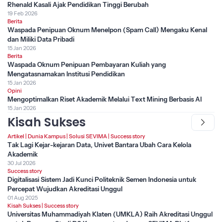
Rhenald Kasali Ajak Pendidikan Tinggi Berubah
19 Feb 2026
Berita
Waspada Penipuan Oknum Menelpon (Spam Call) Mengaku Kenal
dan Miliki Data Pribadi
15 Jan 2026
Berita
Waspada Oknum Penipuan Pembayaran Kuliah yang
Mengatasnamakan Institusi Pendidikan
15 Jan 2026
Opini
Mengoptimalkan Riset Akademik Melalui Text Mining Berbasis AI
15 Jan 2026
Kisah Sukses
Artikel
|
Dunia Kampus
|
Solusi SEVIMA
|
Success story
Tak Lagi Kejar-kejaran Data, Univet Bantara Ubah Cara Kelola
Akademik
30 Jul 2026
Success story
Digitalisasi Sistem Jadi Kunci Politeknik Semen Indonesia untuk
Percepat Wujudkan Akreditasi Unggul
01 Aug 2025
Kisah Sukses
|
Success story
Universitas Muhammadiyah Klaten (UMKLA) Raih Akreditasi Unggul