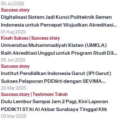
30 Jul 2026
Success story
Digitalisasi Sistem Jadi Kunci Politeknik Semen
Indonesia untuk Percepat Wujudkan Akreditasi
01 Aug 2025
Unggul
Kisah Sukses
|
Success story
Universitas Muhammadiyah Klaten (UMKLA)
Raih Akreditasi Unggul untuk Program Studi D3
05 Jun 2025
Keperawatan dengan SEVIMA Platform
Success story
Institut Pendidikan Indonesia Garut (IPI Garut)
Sukses Pelaporan PDDikti dengan SEVIMA
20 Mar 2025
Platform
Success story
|
Testimoni Tokoh
Dulu Lembur Sampai Jam 2 Pagi, Kini Laporan
PDDIKTI STAI Al Akbar Surabaya Tinggal Klik
03 Mar 2025