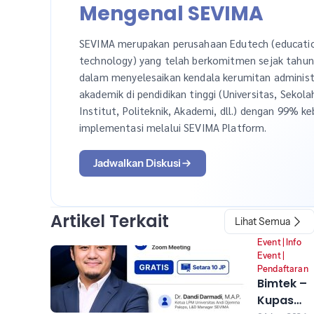
Mengenal SEVIMA
SEVIMA merupakan perusahaan Edutech (educati
technology) yang telah berkomitmen sejak tahu
dalam menyelesaikan kendala kerumitan administ
akademik di pendidikan tinggi (Universitas, Sekola
Institut, Politeknik, Akademi, dll.) dengan 99% ke
implementasi melalui SEVIMA Platform.
Jadwalkan Diskusi
Artikel Terkait
Lihat Semua
Event
|
Info
Event
|
Pendaftaran
Bimtek –
Kupas