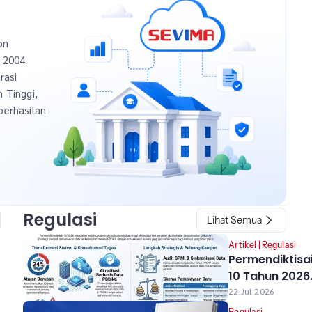
on
n 2004
rasi
h Tinggi,
berhasilan
Regulasi
Lihat Semua
Artikel
|
Regulasi
Permendiktisa
10 Tahun 2026
Resmi Berlaku
22 Jul 2026
Perubahan ya
Regulasi