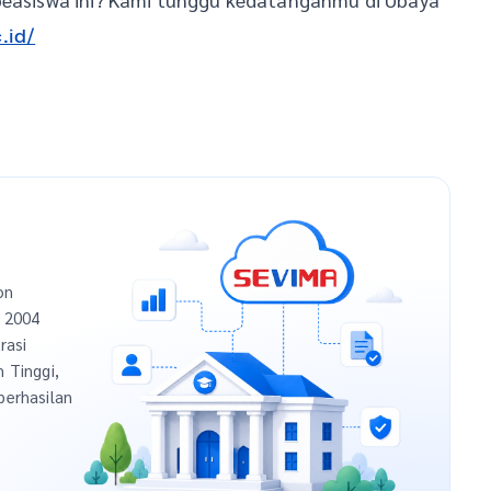
.id/
on
n 2004
rasi
h Tinggi,
berhasilan