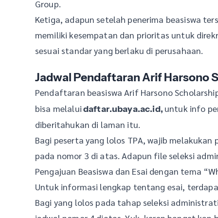
Group.
Ketiga, adapun setelah penerima beasiswa ter
memiliki kesempatan dan prioritas untuk direk
sesuai standar yang berlaku di perusahaan.
Jadwal Pendaftaran
Arif Harsono 
Pendaftaran beasiswa Arif Harsono Scholarship
bisa melalui
untuk info p
daftar.ubaya.ac.id,
diberitahukan di laman itu.
Bagi peserta yang lolos TPA, wajib melakukan 
pada nomor 3 di atas. Adapun file seleksi adm
Pengajuan Beasiswa dan Esai dengan tema “Wh
Untuk informasi lengkap tentang esai, terdap
Bagi yang lolos pada tahap seleksi administr
jadwal nomor 4 diatas. Yuk, keren banget kan