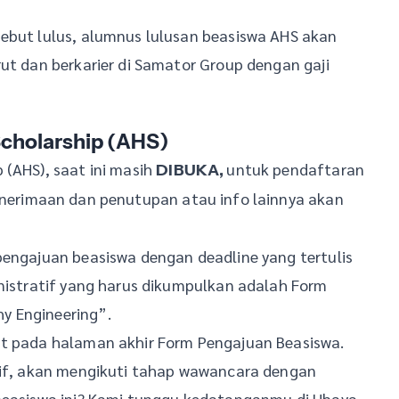
sebut lulus, alumnus lulusan beasiswa AHS akan
rut dan berkarier di Samator Group dengan gaji
Scholarship (AHS)
 (AHS), saat ini masih
untuk pendaftaran
DIBUKA,
enerimaan dan penutupan atau info lainnya akan
pengajuan beasiswa dengan deadline yang tertulis
inistratif yang harus dikumpulkan adalah Form
y Engineering”.
at pada halaman akhir Form Pengajuan Beasiswa.
atif, akan mengikuti tahap wawancara dengan
 beasiswa ini? Kami tunggu kedatanganmu di Ubaya