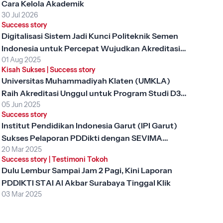
Cara Kelola Akademik
30 Jul 2026
Success story
Digitalisasi Sistem Jadi Kunci Politeknik Semen
Indonesia untuk Percepat Wujudkan Akreditasi
01 Aug 2025
Unggul
Kisah Sukses
|
Success story
Universitas Muhammadiyah Klaten (UMKLA)
Raih Akreditasi Unggul untuk Program Studi D3
05 Jun 2025
Keperawatan dengan SEVIMA Platform
Success story
Institut Pendidikan Indonesia Garut (IPI Garut)
Sukses Pelaporan PDDikti dengan SEVIMA
20 Mar 2025
Platform
Success story
|
Testimoni Tokoh
Dulu Lembur Sampai Jam 2 Pagi, Kini Laporan
PDDIKTI STAI Al Akbar Surabaya Tinggal Klik
03 Mar 2025