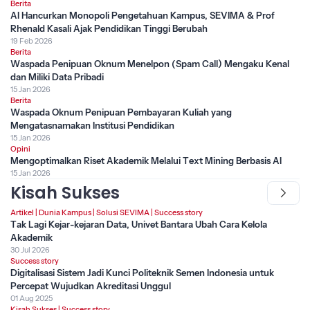
Berita
AI Hancurkan Monopoli Pengetahuan Kampus, SEVIMA & Prof
Rhenald Kasali Ajak Pendidikan Tinggi Berubah
19 Feb 2026
Berita
Waspada Penipuan Oknum Menelpon (Spam Call) Mengaku Kenal
dan Miliki Data Pribadi
15 Jan 2026
Berita
Waspada Oknum Penipuan Pembayaran Kuliah yang
Mengatasnamakan Institusi Pendidikan
15 Jan 2026
Opini
Mengoptimalkan Riset Akademik Melalui Text Mining Berbasis AI
15 Jan 2026
Kisah Sukses
Artikel
|
Dunia Kampus
|
Solusi SEVIMA
|
Success story
Tak Lagi Kejar-kejaran Data, Univet Bantara Ubah Cara Kelola
Akademik
30 Jul 2026
Success story
Digitalisasi Sistem Jadi Kunci Politeknik Semen Indonesia untuk
Percepat Wujudkan Akreditasi Unggul
01 Aug 2025
Kisah Sukses
|
Success story