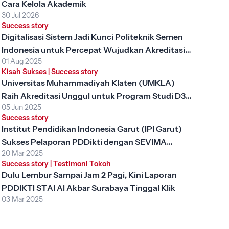
Cara Kelola Akademik
30 Jul 2026
Success story
Digitalisasi Sistem Jadi Kunci Politeknik Semen
Indonesia untuk Percepat Wujudkan Akreditasi
01 Aug 2025
Unggul
Kisah Sukses
|
Success story
Universitas Muhammadiyah Klaten (UMKLA)
Raih Akreditasi Unggul untuk Program Studi D3
05 Jun 2025
Keperawatan dengan SEVIMA Platform
Success story
Institut Pendidikan Indonesia Garut (IPI Garut)
Sukses Pelaporan PDDikti dengan SEVIMA
20 Mar 2025
Platform
Success story
|
Testimoni Tokoh
Dulu Lembur Sampai Jam 2 Pagi, Kini Laporan
PDDIKTI STAI Al Akbar Surabaya Tinggal Klik
03 Mar 2025