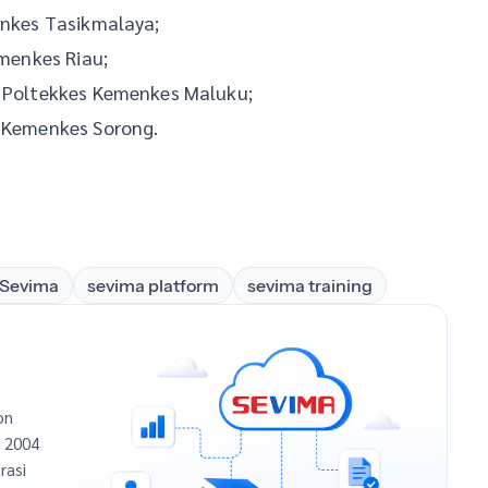
enkes Tasikmalaya;
emenkes Riau;
r Poltekkes Kemenkes Maluku;
s Kemenkes Sorong.
Sevima
sevima platform
sevima training
on
n 2004
rasi