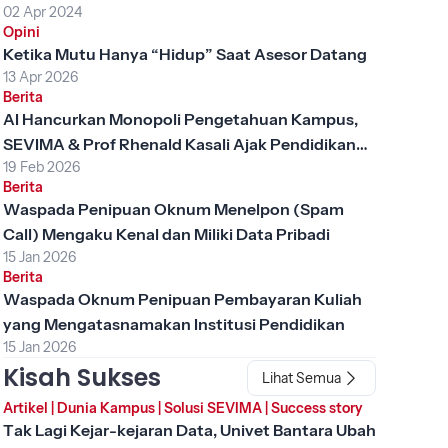
02 Apr 2024
Tasikmalaya
Opini
Ketika Mutu Hanya “Hidup” Saat Asesor Datang
13 Apr 2026
Berita
AI Hancurkan Monopoli Pengetahuan Kampus,
SEVIMA & Prof Rhenald Kasali Ajak Pendidikan
19 Feb 2026
Tinggi Berubah
Berita
Waspada Penipuan Oknum Menelpon (Spam
Call) Mengaku Kenal dan Miliki Data Pribadi
15 Jan 2026
Berita
Waspada Oknum Penipuan Pembayaran Kuliah
yang Mengatasnamakan Institusi Pendidikan
15 Jan 2026
Kisah Sukses
Lihat Semua
Artikel
|
Dunia Kampus
|
Solusi SEVIMA
|
Success story
Tak Lagi Kejar-kejaran Data, Univet Bantara Ubah