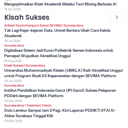
Mengoptimalkan Riset Akademik Melalui Text Mining Berbasis AI
15 Jan 2026
Kisah Sukses
Artikel
|
Dunia Kampus
|
Solusi SEVIMA
|
Success story
Tak Lagi Kejar-kejaran Data, Univet Bantara Ubah Cara Kelola
Akademik
30 Jul 2026
Success story
Digitalisasi Sistem Jadi Kunci Politeknik Semen Indonesia untuk
Percepat Wujudkan Akreditasi Unggul
01 Aug 2025
Kisah Sukses
|
Success story
Universitas Muhammadiyah Klaten (UMKLA) Raih Akreditasi Unggul
untuk Program Studi D3 Keperawatan dengan SEVIMA Platform
05 Jun 2025
Success story
Institut Pendidikan Indonesia Garut (IPI Garut) Sukses Pelaporan
PDDikti dengan SEVIMA Platform
20 Mar 2025
Success story
|
Testimoni Tokoh
Dulu Lembur Sampai Jam 2 Pagi, Kini Laporan PDDIKTI STAI Al
Akbar Surabaya Tinggal Klik
03 Mar 2025