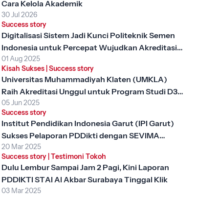
Cara Kelola Akademik
30 Jul 2026
Success story
Digitalisasi Sistem Jadi Kunci Politeknik Semen
Indonesia untuk Percepat Wujudkan Akreditasi
01 Aug 2025
Unggul
Kisah Sukses
|
Success story
Universitas Muhammadiyah Klaten (UMKLA)
Raih Akreditasi Unggul untuk Program Studi D3
05 Jun 2025
Keperawatan dengan SEVIMA Platform
Success story
Institut Pendidikan Indonesia Garut (IPI Garut)
Sukses Pelaporan PDDikti dengan SEVIMA
20 Mar 2025
Platform
Success story
|
Testimoni Tokoh
Dulu Lembur Sampai Jam 2 Pagi, Kini Laporan
PDDIKTI STAI Al Akbar Surabaya Tinggal Klik
03 Mar 2025