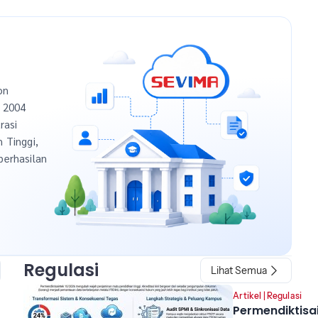
on
n 2004
rasi
h Tinggi,
berhasilan
Regulasi
Lihat Semua
Artikel
|
Regulasi
Permendiktisa