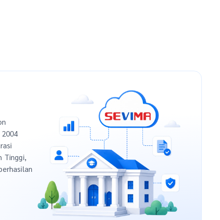
on
n 2004
rasi
h Tinggi,
berhasilan