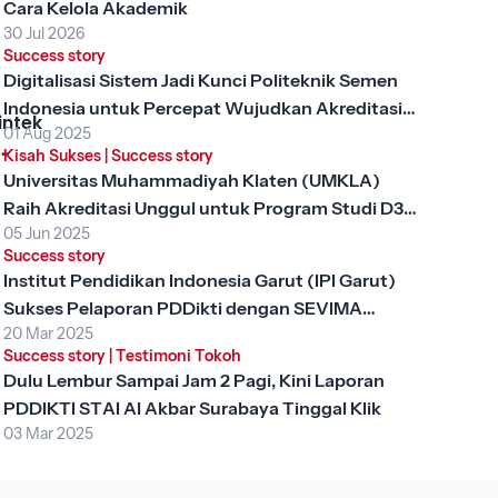
Cara Kelola Akademik
30 Jul 2026
Success story
Digitalisasi Sistem Jadi Kunci Politeknik Semen
Indonesia untuk Percepat Wujudkan Akreditasi
intek
01 Aug 2025
Unggul
Kisah Sukses
|
Success story
, Apa
Universitas Muhammadiyah Klaten (UMKLA)
ng
Raih Akreditasi Unggul untuk Program Studi D3
gi
05 Jun 2025
Keperawatan dengan SEVIMA Platform
?
Success story
Institut Pendidikan Indonesia Garut (IPI Garut)
Sukses Pelaporan PDDikti dengan SEVIMA
20 Mar 2025
Platform
Success story
|
Testimoni Tokoh
Dulu Lembur Sampai Jam 2 Pagi, Kini Laporan
PDDIKTI STAI Al Akbar Surabaya Tinggal Klik
03 Mar 2025