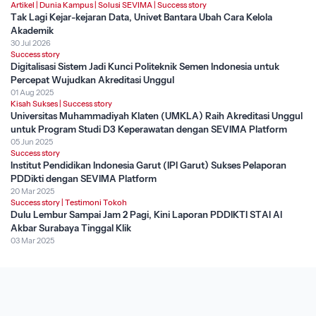
Artikel
|
Dunia Kampus
|
Solusi SEVIMA
|
Success story
Tak Lagi Kejar-kejaran Data, Univet Bantara Ubah Cara Kelola
Akademik
30 Jul 2026
Success story
Digitalisasi Sistem Jadi Kunci Politeknik Semen Indonesia untuk
Percepat Wujudkan Akreditasi Unggul
01 Aug 2025
Kisah Sukses
|
Success story
Universitas Muhammadiyah Klaten (UMKLA) Raih Akreditasi Unggul
untuk Program Studi D3 Keperawatan dengan SEVIMA Platform
05 Jun 2025
Success story
Institut Pendidikan Indonesia Garut (IPI Garut) Sukses Pelaporan
PDDikti dengan SEVIMA Platform
20 Mar 2025
Success story
|
Testimoni Tokoh
Dulu Lembur Sampai Jam 2 Pagi, Kini Laporan PDDIKTI STAI Al
Akbar Surabaya Tinggal Klik
03 Mar 2025