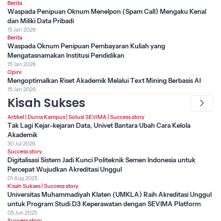
Berita
Waspada Penipuan Oknum Menelpon (Spam Call) Mengaku Kenal
dan Miliki Data Pribadi
15 Jan 2026
Berita
Waspada Oknum Penipuan Pembayaran Kuliah yang
Mengatasnamakan Institusi Pendidikan
15 Jan 2026
Opini
Mengoptimalkan Riset Akademik Melalui Text Mining Berbasis AI
15 Jan 2026
Kisah Sukses
Artikel
|
Dunia Kampus
|
Solusi SEVIMA
|
Success story
Tak Lagi Kejar-kejaran Data, Univet Bantara Ubah Cara Kelola
Akademik
30 Jul 2026
Success story
Digitalisasi Sistem Jadi Kunci Politeknik Semen Indonesia untuk
Percepat Wujudkan Akreditasi Unggul
01 Aug 2025
Kisah Sukses
|
Success story
Universitas Muhammadiyah Klaten (UMKLA) Raih Akreditasi Unggul
untuk Program Studi D3 Keperawatan dengan SEVIMA Platform
05 Jun 2025
Success story