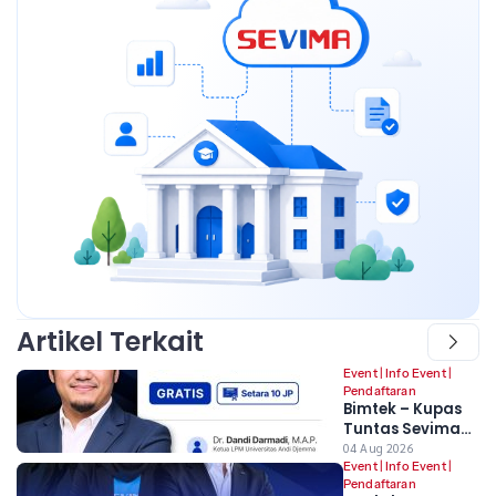
Artikel Terkait
Event
|
Info Event
|
Pendaftaran
Bimtek – Kupas
Tuntas Sevima
Platform: Untuk
04 Aug 2026
Mengawal Awal
Event
|
Info Event
|
Pendaftaran
Tahun Akademik,