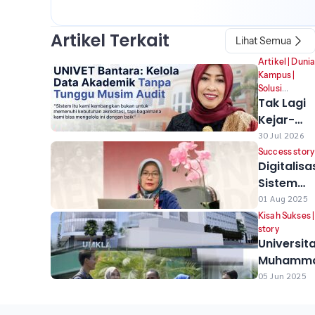
Artikel Terkait
Lihat Semua
Artikel
|
Duni
Kampus
|
Solusi
Tak Lagi
SEVIMA
|
Success story
Kejar-
kejaran
30 Jul 2026
Data,
Success story
Digitalisa
Univet
Sistem
Bantara
Jadi Kunc
01 Aug 2025
Ubah
Politeknik
Kisah Sukses
Cara
story
Semen
Kelola
Universit
Indonesia
Akademik
Muhamma
untuk
Klaten (
05 Jun 2025
Percepat
Raih Akre
Wujudkan
Unggul un