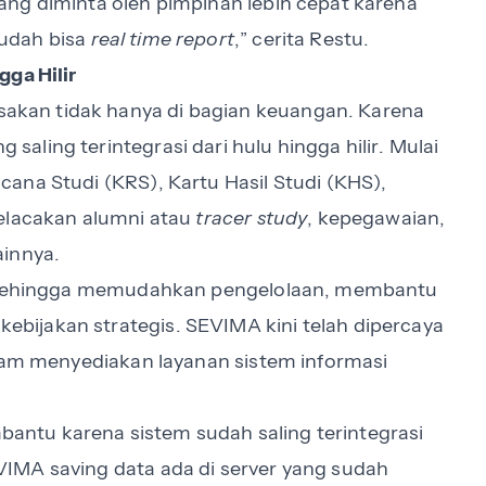
ng diminta oleh pimpinan lebih cepat karena
udah bisa
real time report
,” cerita Restu.
gga Hilir
kan tidak hanya di bagian keuangan. Karena
ling terintegrasi dari hulu hingga hilir. Mulai
ana Studi (KRS), Kartu Hasil Studi (KHS),
pelacakan alumni atau
tracer study
, kepegawaian,
ainnya.
i, sehingga memudahkan pengelolaan, membantu
ijakan strategis. SEVIMA kini telah dipercaya
alam menyediakan layanan sistem informasi
ntu karena sistem sudah saling terintegrasi
IMA saving data ada di server yang sudah