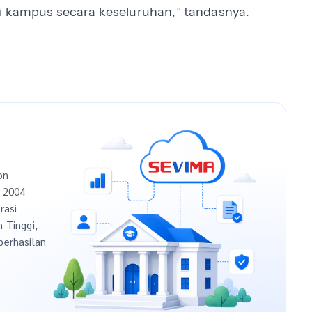
di kampus secara keseluruhan,” tandasnya.
on
n 2004
rasi
h Tinggi,
berhasilan