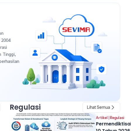
on
n 2004
rasi
h Tinggi,
berhasilan
Regulasi
Lihat Semua
Artikel
|
Regulasi
Permendiktisa
10 Tahun 2026