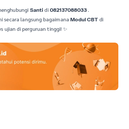
t menghubungi
di
.
Santi
082137088033
i secara langsung bagaimana
di
Modul CBT
ujian di perguruan tinggi! ✨