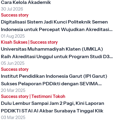
Cara Kelola Akademik
30 Jul 2026
Success story
Digitalisasi Sistem Jadi Kunci Politeknik Semen
Indonesia untuk Percepat Wujudkan Akreditasi
01 Aug 2025
Unggul
Kisah Sukses
|
Success story
Universitas Muhammadiyah Klaten (UMKLA)
Raih Akreditasi Unggul untuk Program Studi D3
05 Jun 2025
Keperawatan dengan SEVIMA Platform
Success story
Institut Pendidikan Indonesia Garut (IPI Garut)
Sukses Pelaporan PDDikti dengan SEVIMA
20 Mar 2025
Platform
Success story
|
Testimoni Tokoh
Dulu Lembur Sampai Jam 2 Pagi, Kini Laporan
PDDIKTI STAI Al Akbar Surabaya Tinggal Klik
03 Mar 2025