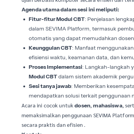
Agenda utama dalam sesi ini meliputi:
Fitur-fitur Modul CBT
: Penjelasan lengka
dalam SEVIMA Platform, termasuk pembuat
otomatis yang dapat memudahkan dosen d
Keunggulan CBT
: Manfaat menggunakan s
efisiensi waktu, keamanan data, dan kem
Proses Implementasi
: Langkah-langkah y
Modul CBT
dalam sistem akademik perguru
Sesi tanya jawab
: Memberikan kesempatan
mendapatkan solusi terkait penggunaan 
Acara ini cocok untuk
,
, se
dosen
mahasiswa
memaksimalkan penggunaan SEVIMA Platform 
secara praktis dan efisien .