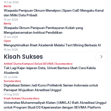
19 Feb 2026
Berita
Waspada Penipuan Oknum Menelpon (Spam Call) Mengaku Kenal
dan Miliki Data Pribadi
15 Jan 2026
Berita
Waspada Oknum Penipuan Pembayaran Kuliah yang
Mengatasnamakan Institusi Pendidikan
15 Jan 2026
Opini
Mengoptimalkan Riset Akademik Melalui Text Mining Berbasis AI
15 Jan 2026
Kisah Sukses
Artikel
|
Dunia Kampus
|
Solusi SEVIMA
|
Success story
Tak Lagi Kejar-kejaran Data, Univet Bantara Ubah Cara Kelola
Akademik
30 Jul 2026
Success story
Digitalisasi Sistem Jadi Kunci Politeknik Semen Indonesia untuk
Percepat Wujudkan Akreditasi Unggul
01 Aug 2025
Kisah Sukses
|
Success story
Universitas Muhammadiyah Klaten (UMKLA) Raih Akreditasi Unggul
untuk Program Studi D3 Keperawatan dengan SEVIMA Platform