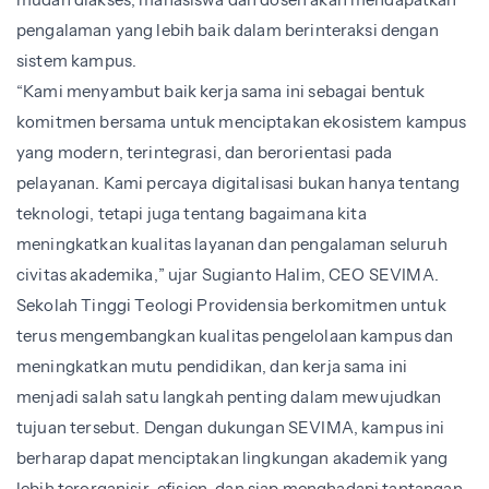
pengalaman yang lebih baik dalam berinteraksi dengan
sistem kampus.
“Kami menyambut baik kerja sama ini sebagai bentuk
komitmen bersama untuk menciptakan ekosistem kampus
yang modern, terintegrasi, dan berorientasi pada
pelayanan. Kami percaya digitalisasi bukan hanya tentang
teknologi, tetapi juga tentang bagaimana kita
meningkatkan kualitas layanan dan pengalaman seluruh
civitas akademika,” ujar Sugianto
Halim
, CEO SEVIMA.
Sekolah Tinggi Teologi Providensia berkomitmen untuk
terus mengembangkan kualitas pengelolaan kampus dan
meningkatkan mutu pendidikan, dan kerja sama ini
menjadi salah satu langkah penting dalam mewujudkan
tujuan tersebut. Dengan dukungan SEVIMA, kampus ini
berharap dapat menciptakan lingkungan akademik yang
lebih terorganisir, efisien, dan siap menghadapi tantangan