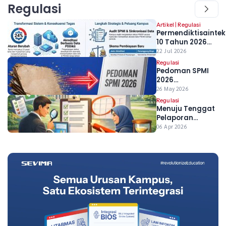
Regulasi
Artikel
|
Regulasi
Permendiktisaintek
10 Tahun 2026
Resmi Berlaku, Apa
22 Jul 2026
Perubahan yang
Regulasi
Berdampak bagi
Pedoman SPMI
Kampus Anda?
2026
Diluncurkan, Ini
26 May 2026
yang Harus
Regulasi
Disiapkan
Menuju Tenggat
Kampus Anda
Pelaporan
PDDIKTI Semester
06 Apr 2026
2025/2026 Ganjil,
Ini Strategi
Persiapannya