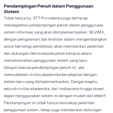
Pendampingan Penuh dalam Penggunaan
Sistem
Tidak hanya itu, STT Providensia juga berharap
mendapatkan pendampingan penuh dalam penggunaan
sistem informasi yang akan diimplementasikan. SEVIMA,
dengan pengalaman dan keahlian dalam mengembangkan
solusi teknologi pendidikan, akan memberikan pelatihan
dan dukungan teknis kepada pihak kampus dalam
memaksimalkan penggunaan sistem yang baru.
Dengan adanya pendampingan penuh ini, aka
memudahkan civitas akademika beradaptasi dengan
sistem baru yang diimplementasikan. Dengan begitu,
seluruh civitas akademika, dari mahasiswa hingga dosen,
dapat menggunakan sistem ini dengan mudah dan efektif.
Pendampingan ini tidak hanya mencakup pelatihan
penggunaan sistem, tetapi juga memberikan dukungan