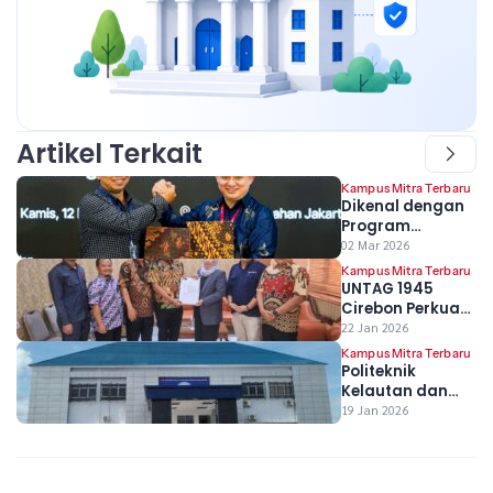
Artikel Terkait
Kampus Mitra Terbaru
Dikenal dengan
Program
Beasiswanya,
02 Mar 2026
Universitas
Kampus Mitra Terbaru
Ma’arif NU
UNTAG 1945
Kebumen Kini
Cirebon Perkuat
Perkuat
Sistem Akademik
22 Jan 2026
Implementasi
melalui Kerja
Kampus Mitra Terbaru
OBE
Sama Strategis
Politeknik
dengan SEVIMA
Kelautan dan
Perikanan Bone
19 Jan 2026
Tanda Tangani
Kerja Sama
dengan SEVIMA