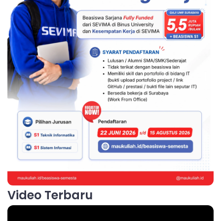
Video Terbaru