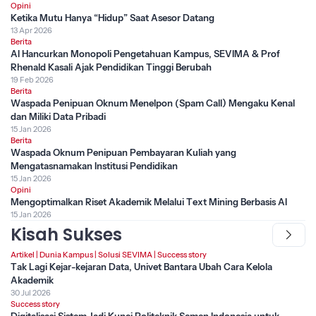
Opini
Ketika Mutu Hanya “Hidup” Saat Asesor Datang
13 Apr 2026
Berita
AI Hancurkan Monopoli Pengetahuan Kampus, SEVIMA & Prof
Rhenald Kasali Ajak Pendidikan Tinggi Berubah
19 Feb 2026
Berita
Waspada Penipuan Oknum Menelpon (Spam Call) Mengaku Kenal
dan Miliki Data Pribadi
15 Jan 2026
Berita
Waspada Oknum Penipuan Pembayaran Kuliah yang
Mengatasnamakan Institusi Pendidikan
15 Jan 2026
Opini
Mengoptimalkan Riset Akademik Melalui Text Mining Berbasis AI
15 Jan 2026
Kisah Sukses
Artikel
|
Dunia Kampus
|
Solusi SEVIMA
|
Success story
Tak Lagi Kejar-kejaran Data, Univet Bantara Ubah Cara Kelola
Akademik
30 Jul 2026
Success story
Digitalisasi Sistem Jadi Kunci Politeknik Semen Indonesia untuk