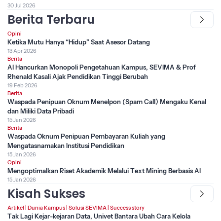
30 Jul 2026
Berita Terbaru
Opini
Ketika Mutu Hanya “Hidup” Saat Asesor Datang
13 Apr 2026
Berita
AI Hancurkan Monopoli Pengetahuan Kampus, SEVIMA & Prof
Rhenald Kasali Ajak Pendidikan Tinggi Berubah
19 Feb 2026
Berita
Waspada Penipuan Oknum Menelpon (Spam Call) Mengaku Kenal
dan Miliki Data Pribadi
15 Jan 2026
Berita
Waspada Oknum Penipuan Pembayaran Kuliah yang
Mengatasnamakan Institusi Pendidikan
15 Jan 2026
Opini
Mengoptimalkan Riset Akademik Melalui Text Mining Berbasis AI
15 Jan 2026
Kisah Sukses
Artikel
|
Dunia Kampus
|
Solusi SEVIMA
|
Success story
Tak Lagi Kejar-kejaran Data, Univet Bantara Ubah Cara Kelola