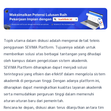
Topik utama dalam diskusi adalah mengenai detail teknis
penggunaan SEVIMA Platform. Tujuannya adalah untuk
memberikan solusi atas berbagai tantangan yang dihadapi
oleh kampus dalam pengelolaan sistem akademik.
SEVIMA Platform diharapkan dapat menjadi solusi
terintegrasi yang efisien dan efektif dalam mengelola sistem
akademik di perguruan tinggi. Dengan adanya platform ini,
diharapkan dapat meningkatkan kualitas layanan akademik
serta memudahkan perguruan tinggi dalam memenuhi
aturan-aturan baru dari pemerintah.
Rencana ke depan, diskusi akan terus dilanjutkan antara tim