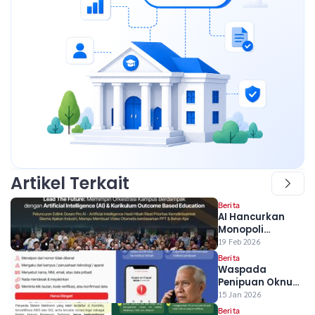
Artikel Terkait
Berita
AI Hancurkan
Monopoli
Pengetahuan
19 Feb 2026
Kampus, SEVIMA
Berita
& Prof Rhenald
Waspada
Kasali Ajak
Penipuan Oknum
Pendidikan
Menelpon (Spam
15 Jan 2026
Tinggi Berubah
Call) Mengaku
Berita