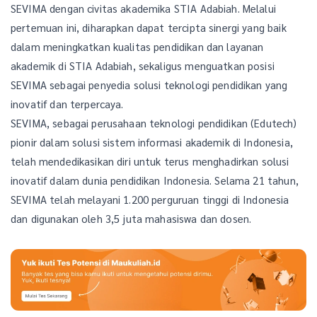
SEVIMA dengan civitas akademika STIA Adabiah. Melalui
pertemuan ini, diharapkan dapat tercipta sinergi yang baik
dalam meningkatkan kualitas pendidikan dan layanan
akademik di STIA Adabiah, sekaligus menguatkan posisi
SEVIMA sebagai penyedia solusi teknologi pendidikan yang
inovatif dan terpercaya.
SEVIMA, sebagai perusahaan teknologi pendidikan (Edutech)
pionir dalam solusi sistem informasi akademik di Indonesia,
telah mendedikasikan diri untuk terus menghadirkan solusi
inovatif dalam dunia pendidikan Indonesia. Selama 21 tahun,
SEVIMA telah melayani 1.200 perguruan tinggi di Indonesia
dan digunakan oleh 3,5 juta mahasiswa dan dosen.