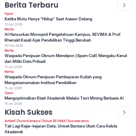
Berita Terbaru
Opini
Ketika Mutu Hanya “Hidup” Saat Asesor Datang
13 Apr 2026
Berita
AI Hancurkan Monopoli Pengetahuan Kampus, SEVIMA & Prof
Rhenald Kasali Ajak Pendidikan Tinggi Berubah
19 Feb 2026
Berita
Waspada Penipuan Oknum Menelpon (Spam Call) Mengaku Kenal
dan Miliki Data Pribadi
15 Jan 2026
Berita
Waspada Oknum Penipuan Pembayaran Kuliah yang
Mengatasnamakan Institusi Pendidikan
15 Jan 2026
Opini
Mengoptimalkan Riset Akademik Melalui Text Mining Berbasis AI
15 Jan 2026
Kisah Sukses
Artikel
|
Dunia Kampus
|
Solusi SEVIMA
|
Success story
Tak Lagi Kejar-kejaran Data, Univet Bantara Ubah Cara Kelola
Akademik