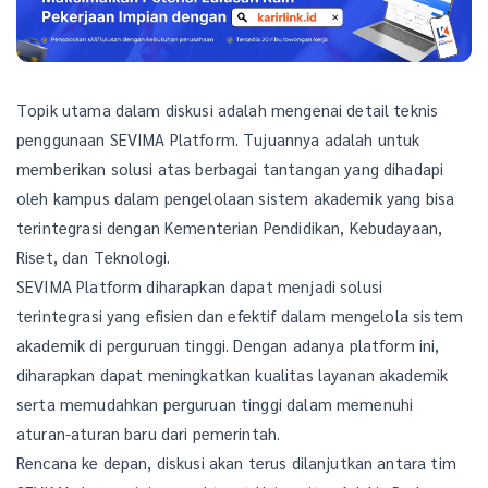
Topik utama dalam diskusi adalah mengenai detail teknis
penggunaan SEVIMA Platform. Tujuannya adalah untuk
memberikan solusi atas berbagai tantangan yang dihadapi
oleh kampus dalam pengelolaan sistem akademik yang bisa
terintegrasi dengan Kementerian Pendidikan, Kebudayaan,
Riset, dan Teknologi.
SEVIMA Platform diharapkan dapat menjadi solusi
terintegrasi yang efisien dan efektif dalam mengelola sistem
akademik di perguruan tinggi. Dengan adanya platform ini,
diharapkan dapat meningkatkan kualitas layanan akademik
serta memudahkan perguruan tinggi dalam memenuhi
aturan-aturan baru dari pemerintah.
Rencana ke depan, diskusi akan terus dilanjutkan antara tim