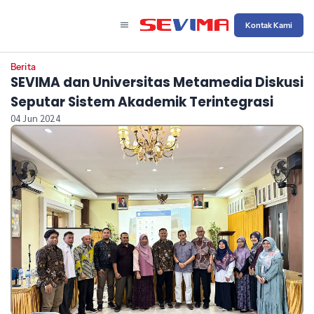
Kontak Kami
Berita
SEVIMA dan Universitas Metamedia Diskusi
Seputar Sistem Akademik Terintegrasi
04 Jun 2024