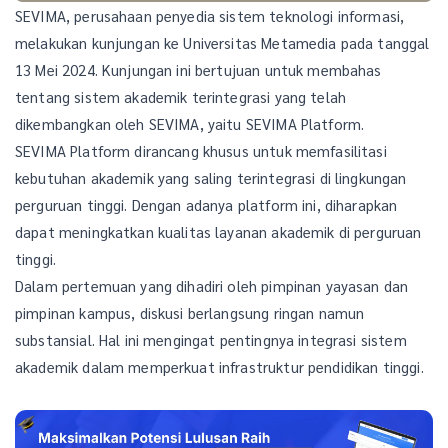
SEVIMA, perusahaan penyedia sistem teknologi informasi,
melakukan kunjungan ke Universitas Metamedia pada tanggal
13 Mei 2024. Kunjungan ini bertujuan untuk membahas
tentang sistem akademik terintegrasi yang telah
dikembangkan oleh SEVIMA, yaitu SEVIMA Platform.
SEVIMA Platform dirancang khusus untuk memfasilitasi
kebutuhan akademik yang saling terintegrasi di lingkungan
perguruan tinggi. Dengan adanya platform ini, diharapkan
dapat meningkatkan kualitas layanan akademik di perguruan
tinggi.
Dalam pertemuan yang dihadiri oleh pimpinan yayasan dan
pimpinan kampus, diskusi berlangsung ringan namun
substansial. Hal ini mengingat pentingnya integrasi sistem
akademik dalam memperkuat infrastruktur pendidikan tinggi.