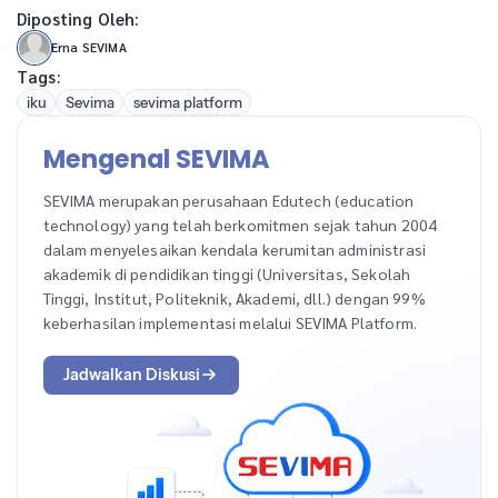
Diposting Oleh:
Erna SEVIMA
Tags:
iku
Sevima
sevima platform
Mengenal SEVIMA
SEVIMA merupakan perusahaan Edutech (education
technology) yang telah berkomitmen sejak tahun 2004
dalam menyelesaikan kendala kerumitan administrasi
akademik di pendidikan tinggi (Universitas, Sekolah
Tinggi, Institut, Politeknik, Akademi, dll.) dengan 99%
keberhasilan implementasi melalui SEVIMA Platform.
Jadwalkan Diskusi