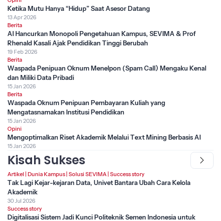
Opini
Ketika Mutu Hanya “Hidup” Saat Asesor Datang
13 Apr 2026
Berita
AI Hancurkan Monopoli Pengetahuan Kampus, SEVIMA & Prof
Rhenald Kasali Ajak Pendidikan Tinggi Berubah
19 Feb 2026
Berita
Waspada Penipuan Oknum Menelpon (Spam Call) Mengaku Kenal
dan Miliki Data Pribadi
15 Jan 2026
Berita
Waspada Oknum Penipuan Pembayaran Kuliah yang
Mengatasnamakan Institusi Pendidikan
15 Jan 2026
Opini
Mengoptimalkan Riset Akademik Melalui Text Mining Berbasis AI
15 Jan 2026
Kisah Sukses
Artikel
|
Dunia Kampus
|
Solusi SEVIMA
|
Success story
Tak Lagi Kejar-kejaran Data, Univet Bantara Ubah Cara Kelola
Akademik
30 Jul 2026
Success story
Digitalisasi Sistem Jadi Kunci Politeknik Semen Indonesia untuk