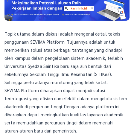
Topik utama dalam diskusi adalah mengenai detail teknis
penggunaan SEVIMA Platform. Tujuannya adalah untuk
memberikan solusi atas berbagai tantangan yang dihadapi
oleh kampus dalam pengelolaan sistem akademik, terlebih
Universitas Syedza Saintika baru saja alih bentuk dari
sebelumnya Sekolah Tinggi Ilmu Kesehatan (STIKes).
Sehingga perlu adanya monitoring yang lebih ketat.
SEVIMA Platform diharapkan dapat menjadi solusi
terintegrasi yang efisien dan efektif dalam mengelola sistem
akademik di perguruan tinggi. Dengan adanya platform ini,
diharapkan dapat meningkatkan kualitas layanan akademik
serta memudahkan perguruan tinggi dalam memenuhi
aturan-aturan baru dari pemerintah.