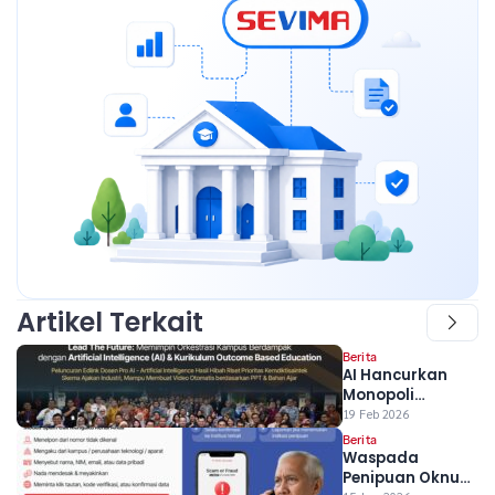
Artikel Terkait
Berita
AI Hancurkan
Monopoli
Pengetahuan
19 Feb 2026
Kampus, SEVIMA
Berita
& Prof Rhenald
Waspada
Kasali Ajak
Penipuan Oknum
Pendidikan