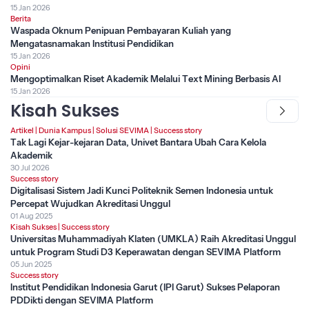
15 Jan 2026
Berita
Waspada Oknum Penipuan Pembayaran Kuliah yang
Mengatasnamakan Institusi Pendidikan
15 Jan 2026
Opini
Mengoptimalkan Riset Akademik Melalui Text Mining Berbasis AI
15 Jan 2026
Kisah Sukses
Artikel
|
Dunia Kampus
|
Solusi SEVIMA
|
Success story
Tak Lagi Kejar-kejaran Data, Univet Bantara Ubah Cara Kelola
Akademik
30 Jul 2026
Success story
Digitalisasi Sistem Jadi Kunci Politeknik Semen Indonesia untuk
Percepat Wujudkan Akreditasi Unggul
01 Aug 2025
Kisah Sukses
|
Success story
Universitas Muhammadiyah Klaten (UMKLA) Raih Akreditasi Unggul
untuk Program Studi D3 Keperawatan dengan SEVIMA Platform
05 Jun 2025
Success story
Institut Pendidikan Indonesia Garut (IPI Garut) Sukses Pelaporan
PDDikti dengan SEVIMA Platform