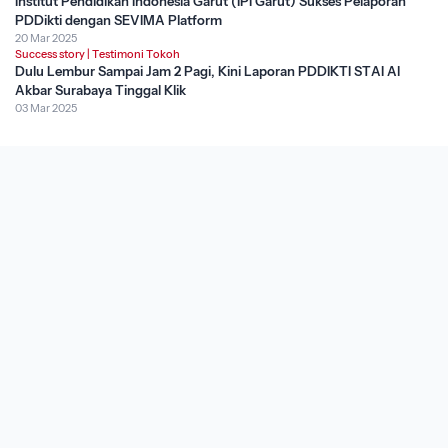
Institut Pendidikan Indonesia Garut (IPI Garut) Sukses Pelaporan
PDDikti dengan SEVIMA Platform
20 Mar 2025
Success story
|
Testimoni Tokoh
Dulu Lembur Sampai Jam 2 Pagi, Kini Laporan PDDIKTI STAI Al
Akbar Surabaya Tinggal Klik
03 Mar 2025