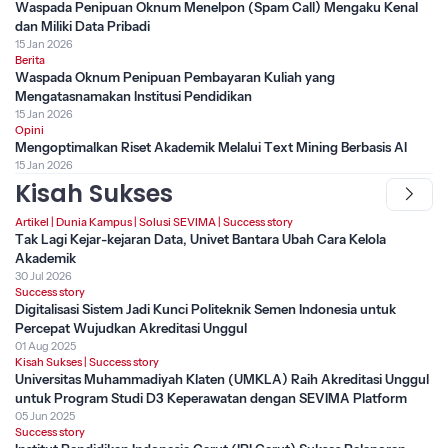
Waspada Penipuan Oknum Menelpon (Spam Call) Mengaku Kenal
dan Miliki Data Pribadi
15 Jan 2026
Berita
Waspada Oknum Penipuan Pembayaran Kuliah yang
Mengatasnamakan Institusi Pendidikan
15 Jan 2026
Opini
Mengoptimalkan Riset Akademik Melalui Text Mining Berbasis AI
15 Jan 2026
Kisah Sukses
Artikel
|
Dunia Kampus
|
Solusi SEVIMA
|
Success story
Tak Lagi Kejar-kejaran Data, Univet Bantara Ubah Cara Kelola
Akademik
30 Jul 2026
Success story
Digitalisasi Sistem Jadi Kunci Politeknik Semen Indonesia untuk
Percepat Wujudkan Akreditasi Unggul
01 Aug 2025
Kisah Sukses
|
Success story
Universitas Muhammadiyah Klaten (UMKLA) Raih Akreditasi Unggul
untuk Program Studi D3 Keperawatan dengan SEVIMA Platform
05 Jun 2025
Success story